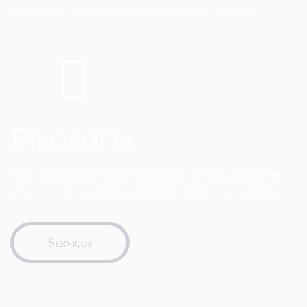
remodelação ou através de uma reparação mais profunda.
Filosofia
A filosofia da nossa equipa é prestar uma elevada qualidade de
serviço aos nossos clientes, garantindo sempre a sua satisfação.
Serviços